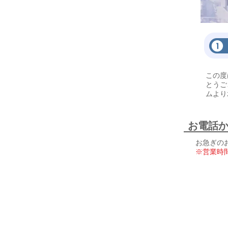
​この
とうご
ムより
​お電話
お急ぎの
※営業時