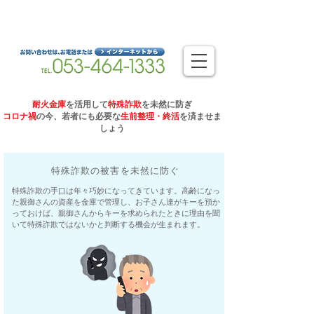
静岡県浜松市を拠点とするオフィスのベストパートナー
浜松オフィスシステム株式会社
耐火金庫
を活用して
特殊詐欺
を未然に防ぎ
コロナ禍
の今、若者にも必要な
生前整理・終活
を済ませま
しょう
​特殊詐欺の被害を未然に防ぐ
​特殊詐欺の手口は年々巧妙になってきています。高齢になっ
た親御さんの資産を金庫で管理し、お子さん達がキーを預か
っておけば、親御さんからキーを求められたときに理由を聞
いて特殊詐欺ではないかと判断する機会が生まれます。