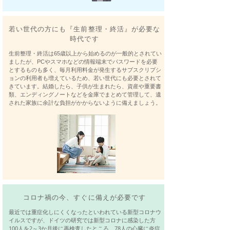
若い世代の方にも『生前整理・終活』が必要な
時代です
​生前整理・終活は65歳以上から始めるのが一般的とされてい
ましたが、PCやスマホなどの情報端末でパスワードを必要
とするものも多く、毎月利用料金が発生するサブスクリプシ
ョンの利用者も増えているため、若い世代にも必要とされて
きています。結婚したら、子供が生まれたら、資産や重要書
類、エンディングノートなどを金庫でまとめて管理して、遺
された家族に余計な負担がかからないように備えましょう。
​コロナ禍の今、すぐに備えが必要です
​新型コロナウ
​最近では重症化しにくくなったといわれている
イルスですが、ドイツの研究では新型コロナに感染した方
100人を2～3か月後に再検査したところ、78人の心臓に炎症