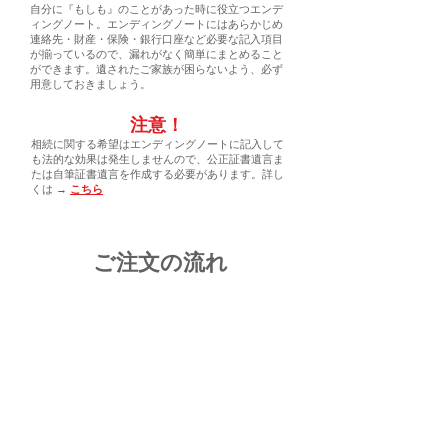
​自分に『もしも』のことがあった時に役立つエンデ
ィングノート。エンディングノートにはあらかじめ
連絡先・財産・保険・銀行口座など必要な記入項目
が揃っているので、漏れがなく簡単にまとめること
ができます。遺されたご家族が困らないよう、必ず
用意しておきましょう。
​注意！
相続に関する希望はエンディングノートに記入して
も法的な効果は発生しませんので、公正証書遺言ま
たは自筆証書遺言を作成する必要があります。詳し
くは →
こちら
​ご注文の流れ
step 1
​下記のボタンから入力フォームでお問
い合わせください
​設置場所、​お届け希望日、床固定（別途
料金）等お気軽にご相談ください​