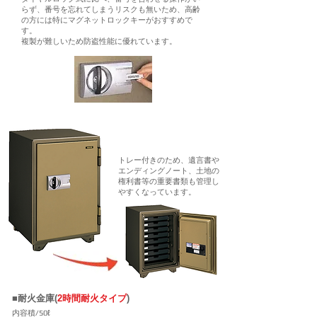
らず、番号を忘れてしまうリスクも無いため、高齢
の方には特にマグネットロックキーがおすすめで
す。
複製が難しいため防盗性能に優れています。
​トレー付きのため、遺言書や
エンディングノート、土地の
権利書等の重要書類も管理し
やすくなっています。
■耐火金庫(
2時間耐火タイプ
)
内容積/50ℓ