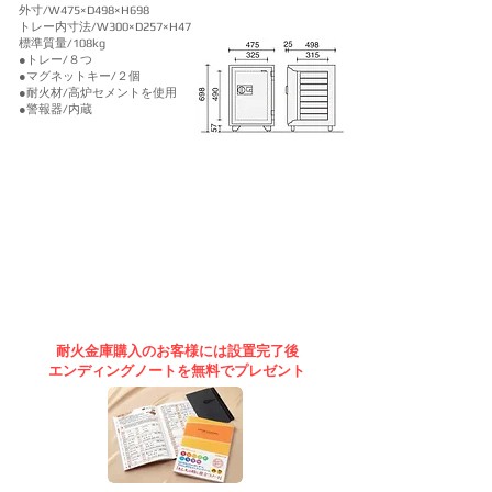
外寸/W475×D498×H698
トレー内寸法/W300×D257×H47
​標準質量/108kg
●トレー/８つ
●マグネットキー/２個
​●耐火材/高炉セメントを使用​
​●警報器/内蔵
​耐火金庫購入のお客様には設置完了後
エンディングノートを無料でプレゼント