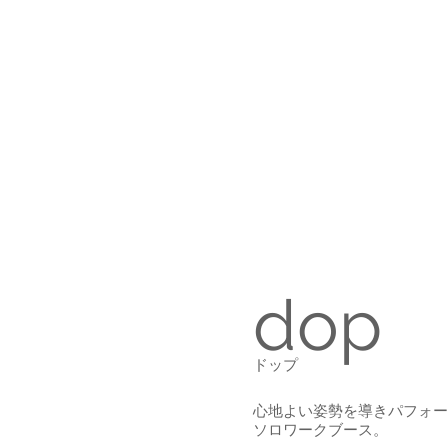
静岡県浜松市を拠点とするオフィ
浜松オフィスシス
dop
ドップ
​心地よい姿勢を導きパフォ
ソロワークブース。