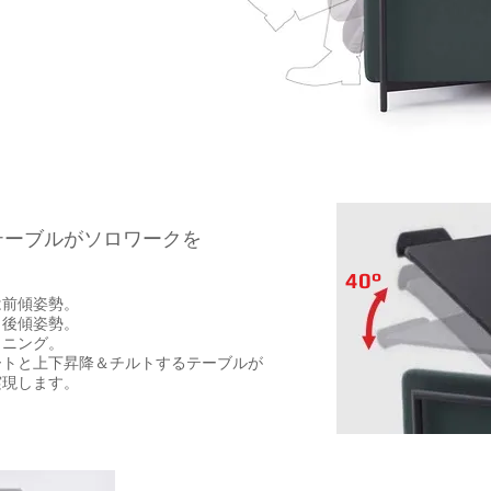
テーブルがソロワークを
40°
は前傾姿勢。
し後傾姿勢。
イニング。
ートと上下昇降＆チルトするテーブルが
実現します。