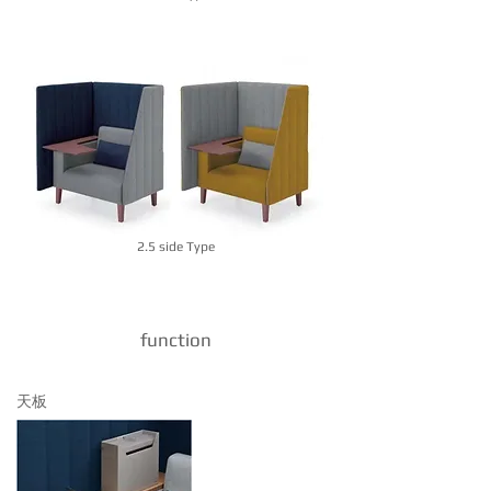
2.5 side Type
function
​天板