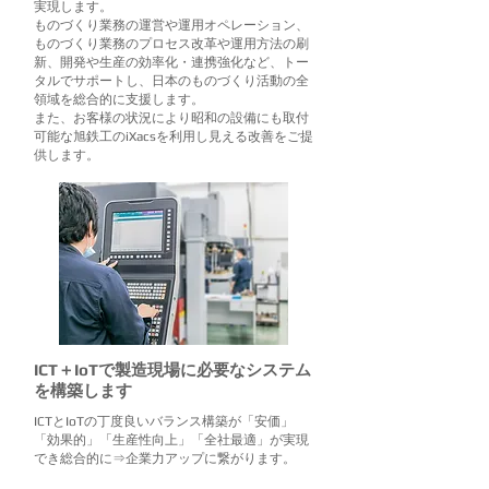
実現します。
ものづくり業務の運営や運用オペレーション、
ものづくり業務のプロセス改革や運用方法の刷
新、開発や生産の効率化・連携強化など、トー
タルでサポートし、日本のものづくり活動の全
領域を総合的に支援します。
また、お客様の状況により昭和の設備にも取付
可能な旭鉄工のiXacsを利用し見える改善をご提
供します。
ICT＋IoTで製造現場に必要なシステム
を構築します
ICTとIoTの丁度良いバランス構築が「安価」
「効果的」「生産性向上」「全社最適」が実現
でき総合的に⇒企業力アップに繋がります。