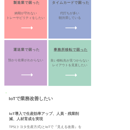
​製造業で困った
​タイムカードで困った
納期が守れない
代打ちが多い
トレーサビリティをしたい
朝渋滞している
​運送業で困った
​事務所移転で困った
​預かり在庫がわからない
​良い移転先が見つからない
レイアウトを見直したい
​IoTで業務改善したい
IoT導入で生産効率アップ、人員・残業削
減、人材育成を実現
TPS(トヨタ生産方式)とIoTで『見える改善』を